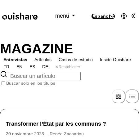
SKIP TO CONTENT
menú
Español
Accesi
M
MAGAZINE
Entrevistas
Artículos
Casos de estudio
Inside Ouishare
Restablecer
FR
EN
ES
DE
Buscar solo en los títulos
Transformer l’État par les communs ?
20 noviembre 2023
Renée Zachariou