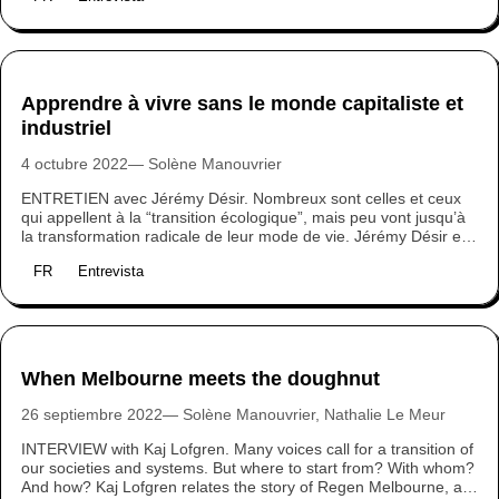
rural fait-elle vraiment sens face aux défis que nous avons à
affronter ? L’urbaniste Sylvain Grisot et l’architecte Christine
Leconte ont bien voulu répondre à nos questions.
Apprendre à vivre sans le monde capitaliste et
industriel
4 octubre 2022
Solène Manouvrier
ENTRETIEN avec Jérémy Désir. Nombreux sont celles et ceux
qui appellent à la “transition écologique”, mais peu vont jusqu’à
la transformation radicale de leur mode de vie. Jérémy Désir en
fait partie. Ancien banquier, lanceur d’alerte, il prône la
FR
Entrevista
destruction du monde capitaliste et industriel et apprend
progressivement à vivre sans. Récit.
When Melbourne meets the doughnut
26 septiembre 2022
Solène Manouvrier, Nathalie Le Meur
INTERVIEW with Kaj Lofgren. Many voices call for a transition of
our societies and systems. But where to start from? With whom?
And how? Kaj Lofgren relates the story of Regen Melbourne, a