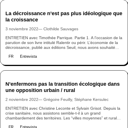
certains mythes…
La décroissance n’est pas plus idéologique que
la croissance
3 noviembre 2022
Clothilde Sauvages
ENTRETIEN avec Timothée Parrique. Partie 1. A l’occasion de la
parution de son livre intitulé Ralentir ou périr. L’économie de la
décroissance, publié aux éditions Seuil, nous avons souhaité
poser quelques questions à l’économiste. En quoi critiquer
FR
Entrevista
l’économie par le prisme de la croissance permet-il de faire une
critique exhaustive du système et de ses défaillances sociale,
politique et écologique ? Comment convaincre de l'intérêt de la
décroissance sans être tout de suite traité d’idéologue ?
Comment faire pour sortir l’économie du champ des expert·es ?
N’enfermons pas la transition écologique dans
une opposition urbain / rural
2 noviembre 2022
Grégoire Feuilly, Stéphane Kersulec
ENTRETIEN avec Christine Leconte et Sylvain Grisot. Depuis la
crise sanitaire, nous assistons semble-t-il à un grand
chambardement des territoires. Les “villes moyennes” et rurales
feraient leur “grand retour”, accueillant des “parisiens” en quête
FR
Entrevista
d’espace et de nature… Mais cette opposition entre urbain et