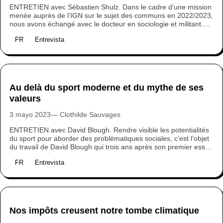
ENTRETIEN avec Sébastien Shulz. Dans le cadre d’une mission
menée auprès de l’IGN sur le sujet des communs en 2022/2023,
nous avons échangé avec le docteur en sociologie et militant.
Plongée dans une société des communs à créer, où l’Etat
FR
Entrevista
jouerait un rôle de partenaire et où chacun pourrait faire partie
des communs qui le concernent.
Au delà du sport moderne et du mythe de ses
valeurs
3 mayo 2023
Clothilde Sauvages
ENTRETIEN avec David Blough. Rendre visible les potentialités
du sport pour aborder des problématiques sociales, c’est l’objet
du travail de David Blough qui trois ans après son premier essai
Sport-washing (2020), publie aux éditions Rue de l’échiquier Le
FR
Entrevista
Sport des solutions : Voyage en terre des possibles (2023). À
moins de 500 jours des Jeux Olympiques 2024, qui se veulent
“durables, solidaires, inclusifs et attractifs pour les territoires”,
nous l’avons interrogé pour comprendre en quoi le sport à
impact est-il différent des logiques du sport traditionnel ?
Nos impôts creusent notre tombe climatique