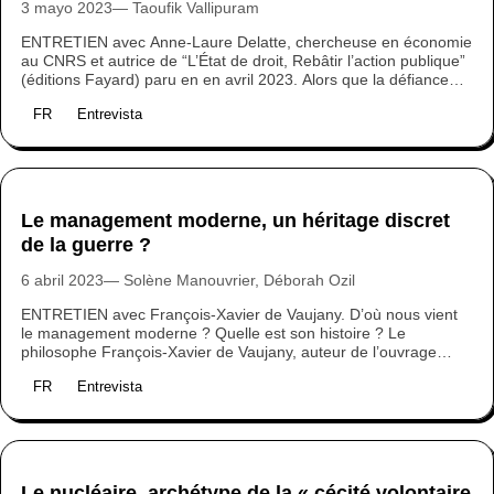
3 mayo 2023
Taoufik Vallipuram
ENTRETIEN avec Anne-Laure Delatte, chercheuse en économie
au CNRS et autrice de “L’État de droit, Rebâtir l’action publique”
(éditions Fayard) paru en en avril 2023. Alors que la défiance
envers l’Etat quant à sa capacité à construire des solutions aux
FR
Entrevista
crises sociales et écologiques est grandissante, l’autrice pose la
question : à qui profite l’Etat ? Une invitation à mieux
comprendre la répartition actuelle des moyens, pour mieux les
“récupérer”, au service de l’intérêt général.
Le management moderne, un héritage discret
de la guerre ?
6 abril 2023
Solène Manouvrier, Déborah Ozil
ENTRETIEN avec François-Xavier de Vaujany. D’où nous vient
le management moderne ? Quelle est son histoire ? Le
philosophe François-Xavier de Vaujany, auteur de l’ouvrage
Apocalypse managériale (éditions Les Belles Lettres, 2022),
FR
Entrevista
nous éclaire sur les racines insoupçonnées du management
moderne et ses possibles alternatives…
Le nucléaire, archétype de la « cécité volontaire