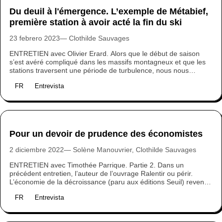
Du deuil à l'émergence. L’exemple de Métabief,
première station à avoir acté la fin du ski
23 febrero 2023
Clothilde Sauvages
ENTRETIEN avec Olivier Erard. Alors que le début de saison
s’est avéré compliqué dans les massifs montagneux et que les
stations traversent une période de turbulence, nous nous
sommes entretenus avec Olivier Erard, animateur de la
FR
Entrevista
démarche de transition de la station de Métabief dans le Jura.
Seul domaine skiable à avoir acté la fin du ski, Métabief fait
figure d’exemple. Explications.
Pour un devoir de prudence des économistes
2 diciembre 2022
Solène Manouvrier, Clothilde Sauvages
ENTRETIEN avec Timothée Parrique. Partie 2. Dans un
précédent entretien, l’auteur de l’ouvrage Ralentir ou périr.
L’économie de la décroissance (paru aux éditions Seuil) revenait
sur le concept de la décroissance et sa mobilisation dans le
FR
Entrevista
champ politique. Dans cet entretien, il s’intéresse plus
particulièrement au système économique actuel, à ses failles, et
au rôle des économistes “experts” dans la perpétuation de