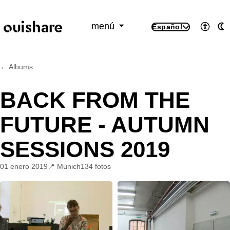
SKIP TO CONTENT
menú
Español
Accesi
M
← Albums
BACK FROM THE
FUTURE - AUTUMN
SESSIONS 2019
01 enero 2019
Múnich
134 fotos