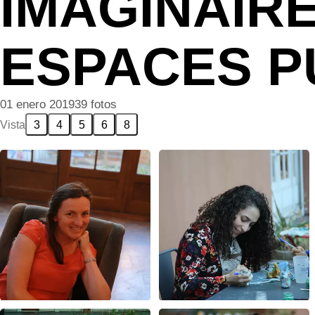
IMAGINAIRE
ESPACES P
01 enero 2019
39 fotos
Vista
3
4
5
6
8