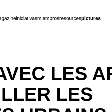
gazine
iniciativas
miembros
resources
pictures
AVEC LES A
LLER LES