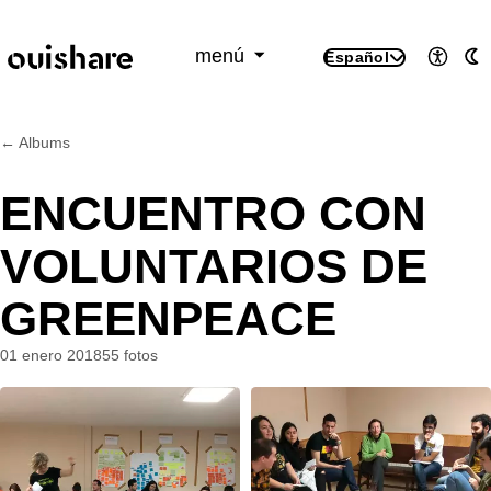
SKIP TO CONTENT
menú
Español
Accesi
M
← Albums
ENCUENTRO CON
VOLUNTARIOS DE
GREENPEACE
01 enero 2018
55 fotos