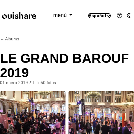
SKIP TO CONTENT
menú
Español
Accesi
M
← Albums
LE GRAND BAROUF
2019
01 enero 2019
Lille
50 fotos