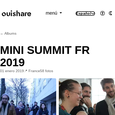
SKIP TO CONTENT
menú
Español
Accesi
M
← Albums
MINI SUMMIT FR
2019
01 enero 2019
France
58 fotos