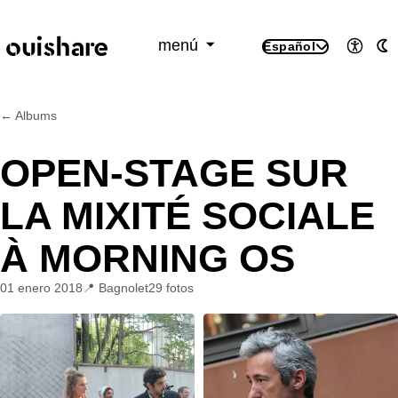
SKIP TO CONTENT
menú
Español
Accesi
M
← Albums
OPEN-STAGE SUR
LA MIXITÉ SOCIALE
À MORNING OS
01 enero 2018
Bagnolet
29 fotos