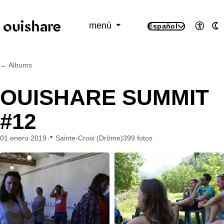
SKIP TO CONTENT
menú
Español
Accesi
M
← Albums
OUISHARE SUMMIT
#12
01 enero 2019
Sainte-Croix (Drôme)
399 fotos