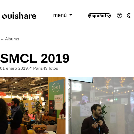
SKIP TO CONTENT
menú
Español
Accesi
M
← Albums
SMCL 2019
01 enero 2019
Paris
49 fotos