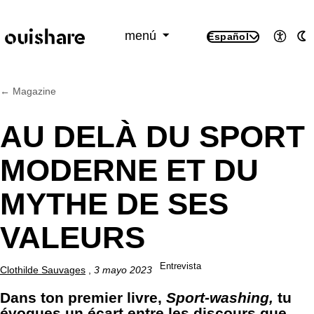
SKIP TO CONTENT
menú
Español
Accesi
M
← Magazine
AU DELÀ DU SPORT
MODERNE ET DU
MYTHE DE SES
VALEURS
Entrevista
Clothilde Sauvages
,
3 mayo 2023
Dans ton premier livre,
Sport-washing,
tu
évoques un écart entre les discours que