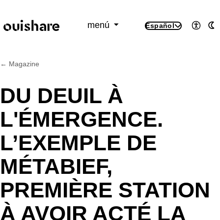
SKIP TO CONTENT
menú
Español
Accesi
M
← Magazine
DU DEUIL À
L'ÉMERGENCE.
L’EXEMPLE DE
MÉTABIEF,
PREMIÈRE STATION
À AVOIR ACTÉ LA