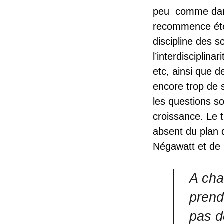
peu comme dans
recommence éter
discipline des s
l’interdisciplin
etc, ainsi que 
encore trop de s
les questions s
croissance. Le t
absent du plan 
Négawatt et d
A cha
prend 
pas d