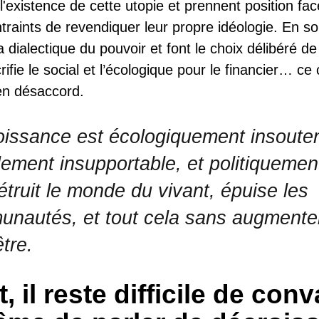
l'existence de cette utopie et prennent position face
ntraints de revendiquer leur propre idéologie. En s
a dialectique du pouvoir et font le choix délibéré d
ifie le social et l’écologique pour le financier… ce c
 en désaccord.
oissance est écologiquement insoute
lement insupportable, et politiquement 
détruit le monde du vivant, épuise les
nautés, et tout cela sans augmenter
être.
, il reste difficile de con