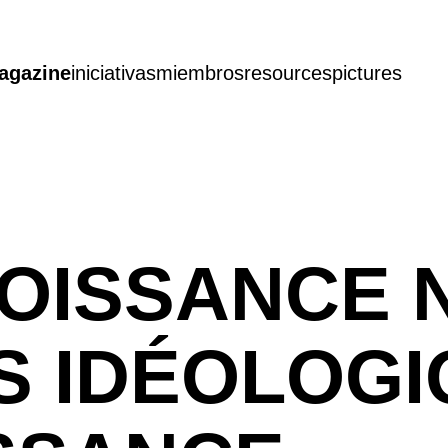
agazine
iniciativas
miembros
resources
pictures
OISSANCE 
S IDÉOLOG