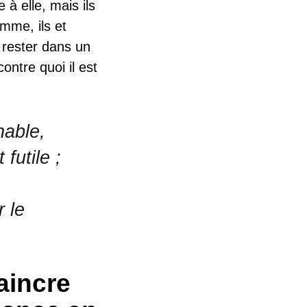
 à elle, mais ils
omme, ils et
e rester dans un
ontre quoi il est
nable,
futile ;
 le
vaincre