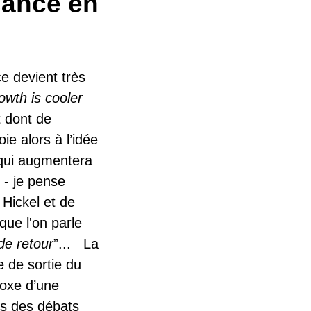
sance en
e devient très
wth is cooler
t dont de
e alors à l’idée
 qui augmentera
 - je pense
Hickel et de
que l'on parle
de retour
”... La
e de sortie du
doxe d’une
ns des débats