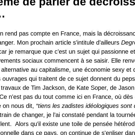
ême de parler de décrois
…
’en rend pas compte en France, mais la décroissanc
anger. Mon prochain article s'intitule d’ailleurs
Degro
car je remarque que c’est un sujet qui passionne e
ents sociaux commencent à se saisir. Elle renvoi
alternative au capitalisme, une économie sexy et
s ouvrages qui traitent de ce sujet donnent du peps
ravaux de Tim Jackson, de Kate Soper, de Jason 
 Ce n'est pas du tout comme ici en France, où dès 
 on nous dit,
“tiens les zadistes idéologiques sont 
 train de changer, je l’ai constaté pendant la tourné
t lent. Alors qu’il existe une toile de pensée hétéro
ionnelle dans ce pays, on continue de s'enliser da