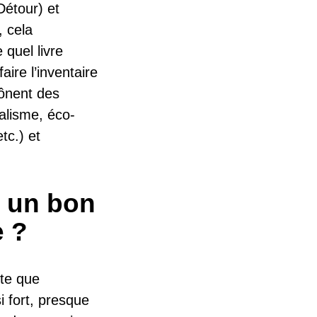
étour) et
, cela
 quel livre
aire l’inventaire
rônent des
ialisme, éco-
tc.) et
e un bon
e ?
nte que
i fort, presque