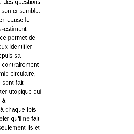
le des questions
s son ensemble.
 en cause le
us-estiment
ance permet de
ux identifier
epuis sa
r contrairement
e circulaire,
sont fait
ter utopique qui
, à
, à chaque fois
r qu’il ne fait
seulement ils et