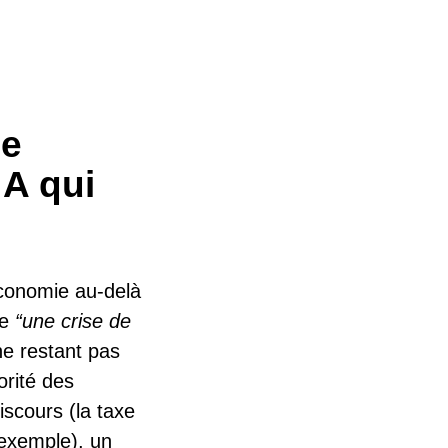
ne
 A qui
'économie au-delà
ue
“une crise de
ne restant pas
orité des
scours (la taxe
exemple), un