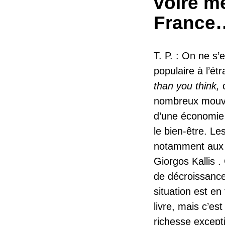
voire m
France
T. P. : On ne s
populaire à l’étr
than you think,
nombreux mouvem
d’une économie 
le bien-être. Le
notamment aux t
Giorgos Kallis .
de décroissance
situation est en
livre, mais c’es
richesse except