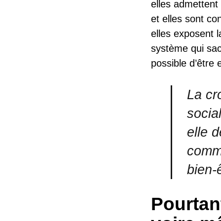
elles admettent 
et elles sont co
elles exposent l
système qui sacr
possible d’être
La cr
socia
elle 
commu
bien-
Pourtant