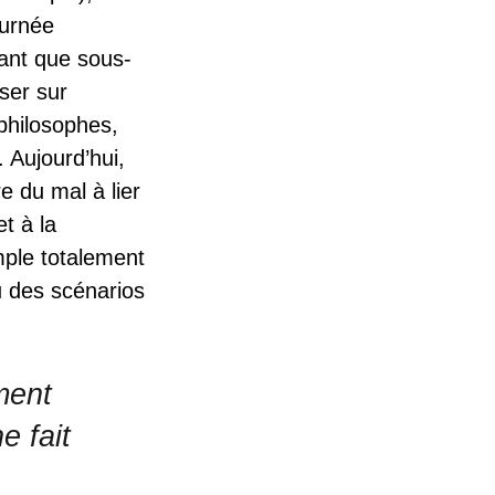
ournée
ant que sous-
ser sur
 philosophes,
 Aujourd’hui,
re du mal à lier
t à la
mple totalement
u des scénarios
ment
e fait