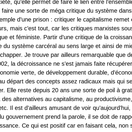
ciété, qu’elle permet de faire le lien entre l’ensemb
e faire une sorte de méga critique du système dan
xemple d’une prison : critiquer le capitalisme remet
urs, mais c’est tout, car les critiques marxistes so
que et féministe. Partir d’une critique de la croiss
ue du système carcéral au sens large et ainsi de mie
chapper.
Je trouve par ailleurs remarquable que d
02, la décroissance ne s’est jamais faite récupére
onomie verte, de développement durable, d’économi
 au départ des concepts assez radicaux mais qui se 
r. Elle reste depuis 20 ans une sorte de poil à grat
 a des alternatives au capitalisme, au productivisme
etc. Il est d’ailleurs amusant de voir qu’aujourd’hui
gouvernement prend la parole, il se doit de rappele
ssance. Ce qui est positif car en faisant cela, non 