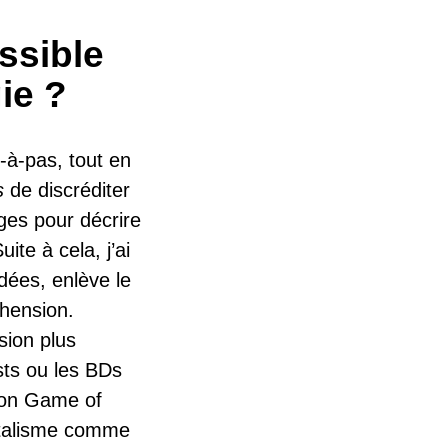
ssible
ie ?
-à-pas, tout en
s
de discréditer
ges pour décrire
ite à cela, j’ai
idées, enlève le
éhension.
sion plus
ts ou les BDs
sion Game of
pitalisme comme