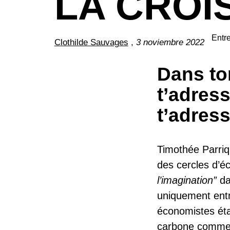
LA CROI
Entre
Clothilde Sauvages
,
3 noviembre 2022
Dans ton
t’adres
t’adress
Timothée Parri
des cercles d’é
l’imagination”
da
uniquement entr
économistes éta
carbone comme 