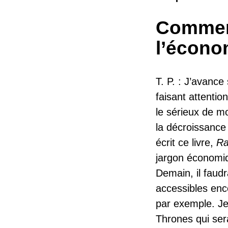
Comment
l’économ
T. P. : J’avance
faisant attenti
le sérieux de m
la décroissance 
écrit ce livre,
Ra
jargon économiq
Demain, il faud
accessibles enc
par exemple. Je 
Thrones qui sera