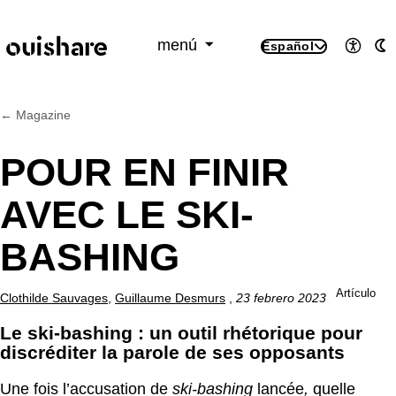
SKIP TO CONTENT
menú
Español
Accesi
M
← Magazine
POUR EN FINIR
AVEC LE SKI-
BASHING
Artículo
Clothilde Sauvages
,
Guillaume Desmurs
,
23 febrero 2023
Le ski-bashing : un outil rhétorique pour
discréditer la parole de ses opposants
Une fois l’accusation de
ski-bashing
lancée
,
quelle