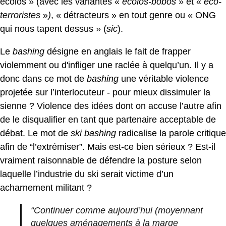
écolos » (avec les variantes «
écolos-bobos
»
et «
éco-
terroristes
»
)
, « détracteurs » en tout genre ou « ONG
qui nous tapent dessus » (
sic
).
Le
bashing
désigne en anglais le fait de frapper
violemment ou d'infliger une raclée à quelqu’un. Il y a
donc dans ce mot de
bashing
une véritable violence
projetée sur l’interlocuteur - pour mieux dissimuler la
sienne ? Violence des idées dont on accuse l’autre afin
de le disqualifier en tant que partenaire acceptable de
débat. Le mot de
ski bashing
radicalise la parole critique
afin de “l’extrémiser”. Mais est-ce bien sérieux ? Est-il
vraiment raisonnable de défendre la posture selon
laquelle l’industrie du ski serait victime d’un
acharnement militant ?
“Continuer comme aujourd’hui (moyennant
quelques aménagements à la marge