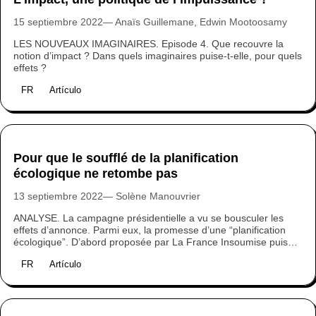
15 septiembre 2022
Anaïs Guillemane, Edwin Mootoosamy
LES NOUVEAUX IMAGINAIRES. Episode 4. Que recouvre la
notion d’impact ? Dans quels imaginaires puise-t-elle, pour quels
effets ?
FR
Artículo
Pour que le soufflé de la planification
écologique ne retombe pas
13 septiembre 2022
Solène Manouvrier
ANALYSE. La campagne présidentielle a vu se bousculer les
effets d’annonce. Parmi eux, la promesse d’une “planification
écologique”. D’abord proposée par La France Insoumise puis
reprise par La République en Marche, la planification écologique
FR
Artículo
a fait son entrée au gouvernement. Est donc venu, après le
temps des discours et des nominations, celui des actes et de la
mise en œuvre. Mais quelle planification écologique voulons-
nous ? Et comment la mener ? Eléments de réponse.