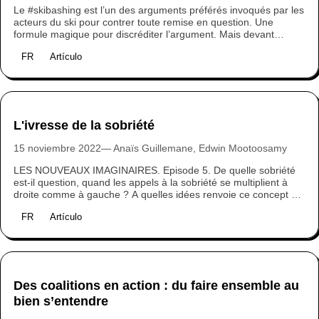
Le #skibashing est l’un des arguments préférés invoqués par les
acteurs du ski pour contrer toute remise en question. Une
formule magique pour discréditer l’argument. Mais devant
l’urgente nécessité d’enclencher la transformation des modèles
FR
Artículo
économiques des stations de ski, accuser son interlocuteur de
ski bashing apparaît surtout comme un symptôme de déni.
L'ivresse de la sobriété
15 noviembre 2022
Anaïs Guillemane, Edwin Mootoosamy
LES NOUVEAUX IMAGINAIRES. Episode 5. De quelle sobriété
est-il question, quand les appels à la sobriété se multiplient à
droite comme à gauche ? A quelles idées renvoie ce concept qui
n'est pas si récent qu'on le croit ?
FR
Artículo
Des coalitions en action : du faire ensemble au
bien s’entendre