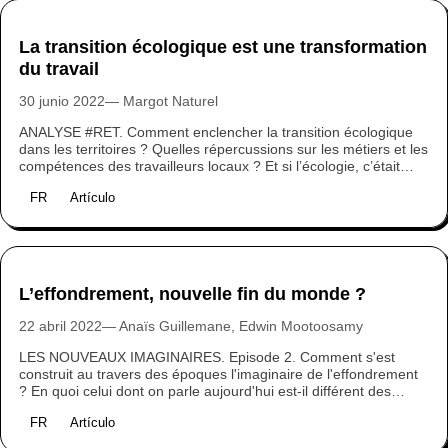
La transition écologique est une transformation
du travail
30 junio 2022
Margot Naturel
ANALYSE #RET. Comment enclencher la transition écologique
dans les territoires ? Quelles répercussions sur les métiers et les
compétences des travailleurs locaux ? Et si l’écologie, c’était
aussi une nouvelle façon de travailler en bonne intelligence ?
FR
Artículo
Eléments de réponse.
L’effondrement, nouvelle fin du monde ?
22 abril 2022
Anaïs Guillemane, Edwin Mootoosamy
LES NOUVEAUX IMAGINAIRES. Episode 2. Comment s'est
construit au travers des époques l'imaginaire de l'effondrement
? En quoi celui dont on parle aujourd'hui est-il différent des
précédents ?
FR
Artículo