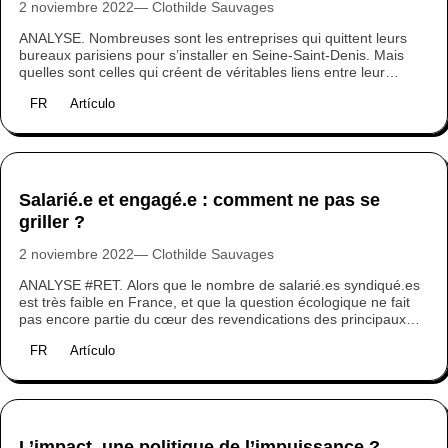
2 noviembre 2022
Clothilde Sauvages
ANALYSE. Nombreuses sont les entreprises qui quittent leurs
bureaux parisiens pour s’installer en Seine-Saint-Denis. Mais
quelles sont celles qui créent de véritables liens entre leur
activité, leurs salariés et leur territoire d’implantation ? A l’heure
FR
Artículo
de la transition, à quoi pourrait ressembler la coopération
territoriale entre associations, entreprises et habitants ? Retours
d’expérience.
Salarié.e et engagé.e : comment ne pas se
griller ?
2 noviembre 2022
Clothilde Sauvages
ANALYSE #RET. Alors que le nombre de salarié.es syndiqué.es
est très faible en France, et que la question écologique ne fait
pas encore partie du cœur des revendications des principaux
syndicats, comment faire entendre sa voix, en tant que salarié.e
FR
Artículo
? Et à quel prix ? Témoignages.
L’impact, une politique de l’impuissance ?