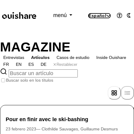
SKIP TO CONTENT
menú
Español
Accesi
M
MAGAZINE
Entrevistas
Artículos
Casos de estudio
Inside Ouishare
Restablecer
FR
EN
ES
DE
Buscar solo en los títulos
Pour en finir avec le ski-bashing
23 febrero 2023
Clothilde Sauvages, Guillaume Desmurs