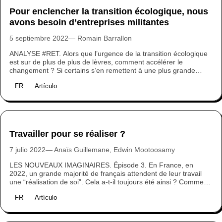
Pour enclencher la transition écologique, nous
avons besoin d’entreprises militantes
5 septiembre 2022
Romain Barrallon
ANALYSE #RET. Alors que l’urgence de la transition écologique
est sur de plus de plus de lèvres, comment accélérer le
changement ? Si certains s’en remettent à une plus grande
responsabilisation des citoyens (consommer moins, réparer,
FR
Artículo
réemployer…), d’autres appellent à des décisions politiques et
économiques fortes. Alors, quel rôle peuvent jouer les
entreprises dans la transition écologique ?
Travailler pour se réaliser ?
7 julio 2022
Anaïs Guillemane, Edwin Mootoosamy
LES NOUVEAUX IMAGINAIRES. Épisode 3. En France, en
2022, un grande majorité de français attendent de leur travail
une “réalisation de soi”. Cela a-t-il toujours été ainsi ? Comment
expliquer que le sens de notre vie se résume au sens de notre
FR
Artículo
travail ? Comment y remédier ?