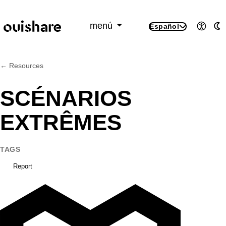
SKIP TO CONTENT
menú
Español
Accesi
M
← Resources
SCÉNARIOS
EXTRÊMES
TAGS
Report