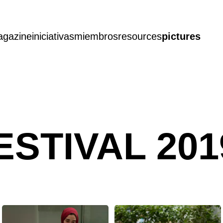
gazine
iniciativas
miembros
resources
pictures
ESTIVAL 201