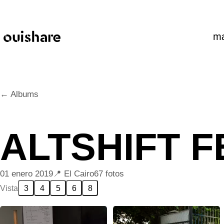
SKIP TO CONTENT
ma
← Albums
ALTSHIFT F
01 enero 2019
El Cairo
67 fotos
Vista
3
4
5
6
8