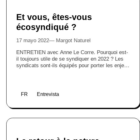
Et vous, êtes-vous
écosyndiqué ?
17 mayo 2022
Margot Naturel
ENTRETIEN avec Anne Le Corre. Pourquoi est-
il toujours utile de se syndiquer en 2022 ? Les
syndicats sont-ils équipés pour porter les enjeux
écologiques au cœur des entreprises ?
Eléments de réponse avec la co-fondatrice de
l’écosyndicat le Printemps écologique.
FR
Entrevista