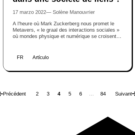
17 marzo 2022
Solène Manouvrier
A l'heure où Mark Zuckerberg nous promet le
Metavers, « le graal des interactions sociales »
où mondes physique et numérique se croisent,
s'entremêlent et se subliment, quel constat peut-
on tirer d'un demi siècle de numérisation ? A
quel point la numérisation nous rapproche-t-elle
FR
Artículo
vraiment les uns des autres ?
Précédent
2
3
4
5
6
…
84
Suivant