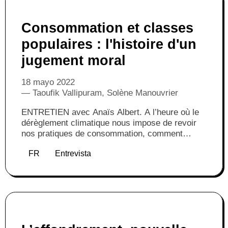
Consommation et classes
populaires : l'histoire d'un
jugement moral
18 mayo 2022
Taoufik Vallipuram, Solène Manouvrier
‍ENTRETIEN avec Anaïs Albert. A l’heure où le
dérèglement climatique nous impose de revoir
nos pratiques de consommation, comment
comprendre leur rôle social et culturel ?
FR
Entrevista
Comment reflètent-elles le contexte historique
dans lequel elles s’insèrent, et comment
structurent-elles les rapports sociaux ?
Éclairage avec l’historienne Anaïs Albert.