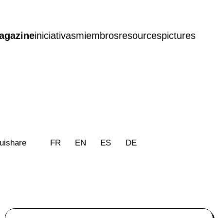
agazine
iniciativas
miembros
resources
pictures
uishare
FR
EN
ES
DE