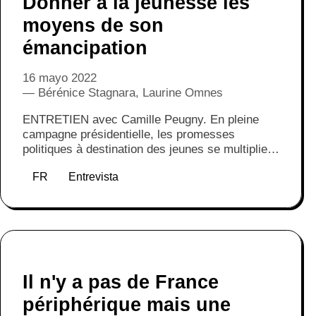
Donner à la jeunesse les
moyens de son
émancipation
16 mayo 2022
Bérénice Stagnara, Laurine Omnes
ENTRETIEN avec Camille Peugny. En pleine
campagne présidentielle, les promesses
politiques à destination des jeunes se multiplient
: prêts à taux zéro, droit de vote à 16 ans,
FR
Entrevista
revenu pour les jeunes actifs, ... Ces
propositions sont-elles à la hauteur de la
précarité dans laquelle plongent de plus en plus
de jeunes ? Quelle réponse politique apporter
pour faire de la jeunesse le temps de
l’expérimentation ? ‍
Il n'y a pas de France
périphérique mais une