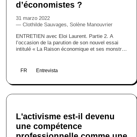
d’économistes ?
31 marzo 2022
Clothilde Sauvages, Solène Manouvrier
ENTRETIEN avec Eloi Laurent. Partie 2. A
l’occasion de la parution de son nouvel essai
intitulé « La Raison économique et ses monstres
», nous avons interrogé l’économiste Eloi
Laurent. Dans ce deuxième entretien, nous nous
sommes demandés comment il était possible
FR
Entrevista
que nos mythologies économiques aient la peau
si dure. Et d’envisager l’idée suivante : pour
changer de croyances économiques, doit-on
changer d’économistes ?
L'activisme est-il devenu
une compétence
professionnelle comme une