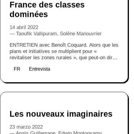
France des classes
dominées
14 abril 2022
Taoufik Vallipuram, Solène Manouvrier
‍ENTRETIEN avec Benoît Coquard. Alors que les
plans et initiatives se multiplient pour «
revitaliser les zones rurales », que peut-on dire
de leur « vitalité » ? Le sociologue Benoît
FR
Entrevista
Coquard a enquêté pendant plus de dix ans sur
les campagnes en déclin, celles qui ont subi de
plein fouet la désindustrialisation. Loin des idées
préconçues sur ces territoires « perdus », il
nous donne à voir les liens de sociabilité qui s’y
tissent, dans un contexte de concurrence
exacerbée pour le travail.
Les nouveaux imaginaires
23 marzo 2022
Anaïs Guillemane, Edwin Mootoosamy