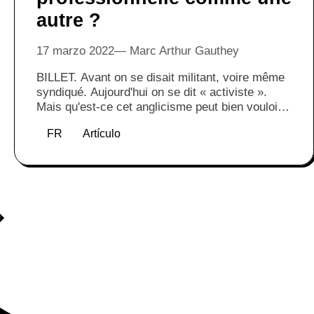
autre ?
17 marzo 2022
Marc Arthur Gauthey
BILLET. Avant on se disait militant, voire même
syndiqué. Aujourd'hui on se dit « activiste ».
Mais qu'est-ce cet anglicisme peut bien vouloir
dire ? Comment comprendre le fait que de plus
FR
Artículo
en plus de personnes s'en réclament ? Dans ce
billet d'humeur, Marc-Arthur Gauthey nous invite
à nous poser la question des usages et
mésusages de ce terme à la mode.