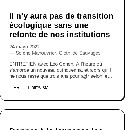
Il n’y aura pas de transition
écologique sans une
refonte de nos institutions
24 mayo 2022
Solène Manouvrier, Clothilde Sauvages
‍ENTRETIEN avec Léo Cohen. A l’heure où
s'amorce un nouveau quinquennat et alors qu’il
ne nous reste que trois ans pour agir selon le
GIEC, comment engager l’indispensable
FR
Entrevista
transition écologique ? Léo Cohen, ancien
conseiller politique au sein du Ministère de la
Transition Écologique, nous éclaire sur les
coulisses de nos institutions et les raisons de
leur inertie.