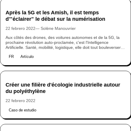
Après la 5G et les Amish, il est temps
d'"éclairer" le débat sur la numérisation
22 febrero 2022
Solène Manouvrier
Aux côtés des drones, des voitures autonomes et de la 5G, la
prochaine révolution auto-proclamée, c'est l'Intelligence
Artificielle. Santé, mobilité, logistique, elle doit tout bouleverser et
apporter des progrès partout où elle sera déployée. Mais ne
FR
Artículo
nous laissons pas berner : cette mythologie technologique
véhicule certains choix de société. Alors comment discerner les
politiques à l'œuvre derrière la numérisation de la société ? A
moins qu’il ne faille justement la politiser ? Au fond, les
technologies numériques sont-elles politiques ?
Créer une filière d'écologie industrielle autour
du polyéthylène
22 febrero 2022
Caso de estudio