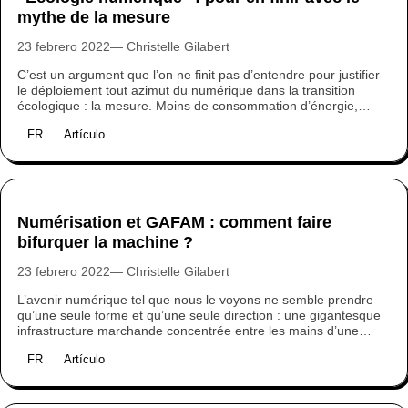
mythe de la mesure
23 febrero 2022
Christelle Gilabert
C’est un argument que l’on ne finit pas d’entendre pour justifier
le déploiement tout azimut du numérique dans la transition
écologique : la mesure. Moins de consommation d’énergie,
moins d’émissions de GES…les infrastructures et services
FR
Artículo
numériques permettraient une gestion “intelligente” de nos
activités pour en réduire l’empreinte environnementale. Mais
cette croyance qui à la peau dure ne fait que détourner
l’attention des réalités écologiques auxquelles le secteur doit se
confronter.
Numérisation et GAFAM : comment faire
bifurquer la machine ?
23 febrero 2022
Christelle Gilabert
L’avenir numérique tel que nous le voyons ne semble prendre
qu’une seule forme et qu’une seule direction : une gigantesque
infrastructure marchande concentrée entre les mains d’une
poignée de politiques et d’industriels qui dirigent sa grande
FR
Artículo
marche. Face aux dangers que la numérisation fait peser sur
nos démocraties, nos rapports sociaux et nos équilibres
écologiques, quels sont les moyens de changer sa trajectoire ?