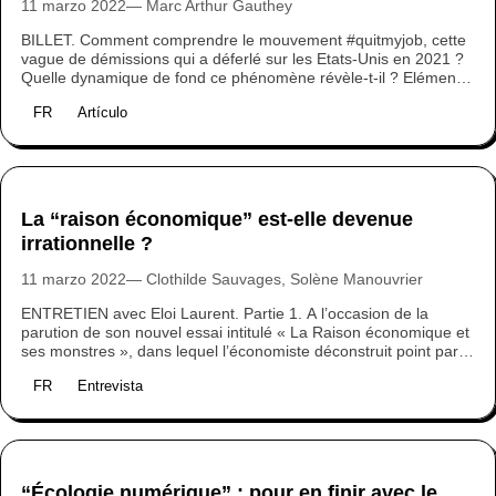
11 marzo 2022
Marc Arthur Gauthey
BILLET. Comment comprendre le mouvement #quitmyjob, cette
vague de démissions qui a déferlé sur les Etats-Unis en 2021 ?
Quelle dynamique de fond ce phénomène révèle-t-il ? Eléments
de réponse par Marc-Arthur Gauthey.
FR
Artículo
La “raison économique” est-elle devenue
irrationnelle ?
11 marzo 2022
Clothilde Sauvages, Solène Manouvrier
ENTRETIEN avec Eloi Laurent. Partie 1. A l’occasion de la
parution de son nouvel essai intitulé « La Raison économique et
ses monstres », dans lequel l’économiste déconstruit point par
point les croyances économiques que l‘on ne finit pas d’entendre
FR
Entrevista
dans le débat public, nous avons souhaité lui poser quelques
questions. Pourquoi la pensée économique souffre-t-elle d’une
si grande inertie sur le plan écologique et social en France ?
Comment sortir d’une situation digne des années 70 où
modernité industrielle rime dans notre pays avec EPR et TGV ?
“Écologie numérique” : pour en finir avec le