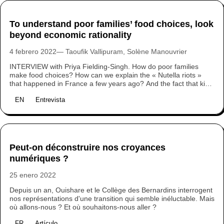
sépare profondément aujourd’hui.
To understand poor families’ food choices, look
beyond economic rationality
4 febrero 2022
Taoufik Vallipuram, Solène Manouvrier
INTERVIEW with Priya Fielding-Singh. How do poor families
make food choices? How can we explain the « Nutella riots »
that happened in France a few years ago? And the fact that kids
eat salty snacks all the time in the US? Sociologist Priya
EN
Entrevista
Fielding-Singh tried to understand the deep roots and processes
at the core of food inequalities in the US. Policymakers should
listen to her findings.
Peut-on déconstruire nos croyances
numériques ?
25 enero 2022
Depuis un an, Ouishare et le Collège des Bernardins interrogent
nos représentations d'une transition qui semble inéluctable. Mais
où allons-nous ? Et où souhaitons-nous aller ?
FR
Artículo