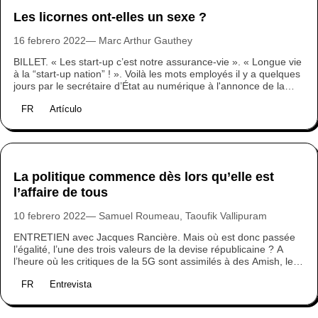
Les licornes ont-elles un sexe ?
16 febrero 2022
Marc Arthur Gauthey
BILLET. « Les start-up c’est notre assurance-vie ». « Longue vie
à la “start-up nation” ! ». Voilà les mots employés il y a quelques
jours par le secrétaire d’État au numérique à l'annonce de la
liste des start-ups françaises les mieux valorisées. Mais doit-on
FR
Artículo
vraiment se réjouir de voir une poignée de start-ups françaises
valorisées à plus de 1 milliards de dollars, accédant par là-
même au statut de « licorne » ? Marc-Arthur Gauthey s'est posé
la question et nous partage quelques éléments de réponse.
La politique commence dès lors qu’elle est
l’affaire de tous
10 febrero 2022
Samuel Roumeau, Taoufik Vallipuram
ENTRETIEN avec Jacques Rancière. Mais où est donc passée
l’égalité, l’une des trois valeurs de la devise républicaine ? A
l’heure où les critiques de la 5G sont assimilés à des Amish, les
pauvres à des incapables doublés d’assistés, les migrants et
FR
Entrevista
leur progéniture à des indésirables ? Dans cet entretien,
Jacques Rancière nous invite à explorer ce que pourrait signer
un régime d’égalité radicale… tout en relevant ce qui nous en