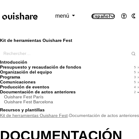
SKIP TO CONTENT
menú
Español
Accesi
M
Kit de herramientas Ouishare Fest
Rechercher dans ce wiki
Introducción
Presupuesto y recaudación de fondos
5
Organización del equipo
5
Programa
3
Comunicaciones
5
Producción de eventos
4
Documentación de actos anteriores
2
Ouishare Fest París
Ouishare Fest Barcelona
Recursos y plantillas
Kit de herramientas Ouishare Fest
›
Documentación de actos anteriores
DOCUMENTACIÓN