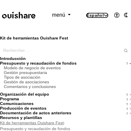
SKIP TO CONTENT
menú
Español
Accesi
M
Kit de herramientas Ouishare Fest
Rechercher dans ce wiki
Introducción
Presupuesto y recaudación de fondos
5
Modelo de negocio de eventos
Gestión presupuestaria
Tipos de asociación
Gestión de asociaciones
Comentarios y conclusiones
Organización del equipo
5
Programa
3
Comunicaciones
5
Producción de eventos
4
Documentación de actos anteriores
2
Recursos y plantillas
Kit de herramientas Ouishare Fest
›
Presupuesto y recaudación de fondos