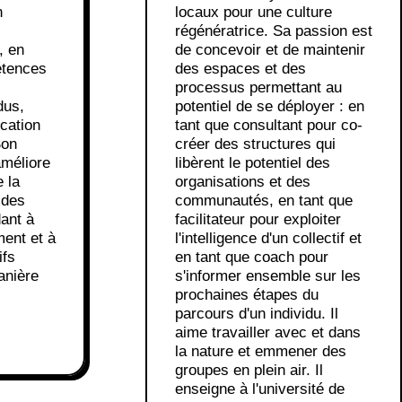
n
locaux pour une culture
régénératrice. Sa passion est
, en
de concevoir et de maintenir
étences
des espaces et des
processus permettant au
dus,
potentiel de se déployer : en
cation
tant que consultant pour co-
Son
créer des structures qui
améliore
libèrent le potentiel des
e la
organisations et des
 des
communautés, en tant que
dant à
facilitateur pour exploiter
ent et à
l'intelligence d'un collectif et
ifs
en tant que coach pour
anière
s'informer ensemble sur les
prochaines étapes du
parcours d'un individu. Il
aime travailler avec et dans
la nature et emmener des
groupes en plein air. Il
enseigne à l'université de