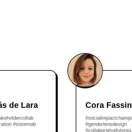
s de Lara
Cora Fassi
akeholdercollab
#socialimpactchamp
ration #sistemab
#genderlensdesign
#collaborativefutures