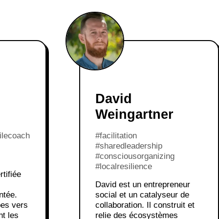
David
Weingartner
ilecoach
#facilitation
#sharedleadership
#consciousorganizing
#localresilience
rtifiée
David est un entrepreneur
ntée.
social et un catalyseur de
pes vers
collaboration. Il construit et
nt les
relie des écosystèmes