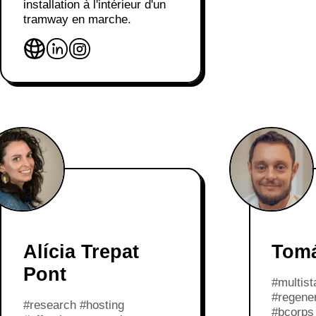
installation à l'intérieur d'un
tramway en marche.
Alícia Trepat
Tomá
Pont
#multist
#regene
#research #hosting
#bcorps