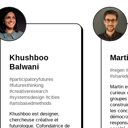
Khushboo
Mart
Balwani
#regen 
#shared
#participatoryfutures
#futuresthinking
Martin e
#creativeresearch
curieux 
#systemsdesign #cities
groupes 
#artsbasedmethods
construi
les conc
Khushboo est designer,
démocra
chercheuse créative et
responsa
futurologue. Cofondatrice de