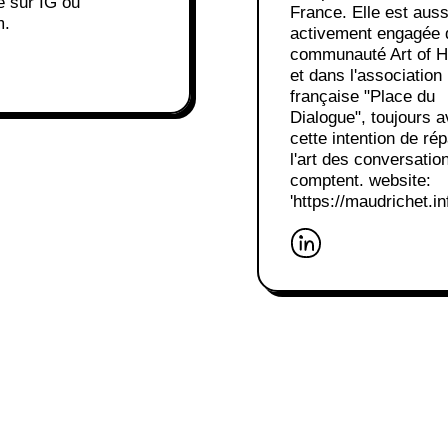
 sur IG ou
France. Elle est auss
m.
activement engagée 
communauté Art of H
et dans l'association
française "Place du
Dialogue", toujours 
cette intention de ré
l'art des conversatio
comptent. website:
'https://maudrichet.inf