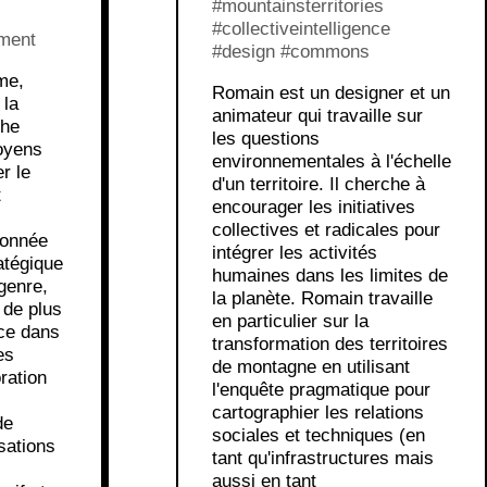
#mountainsterritories
#collectiveintelligence
ment
#design #commons
me,
Romain est un designer et un
 la
animateur qui travaille sur
che
les questions
oyens
environnementales à l'échelle
r le
d'un territoire. Il cherche à
t
encourager les initiatives
collectives et radicales pour
onnée
intégrer les activités
atégique
humaines dans les limites de
genre,
la planète. Romain travaille
 de plus
en particulier sur la
ce dans
transformation des territoires
es
de montagne en utilisant
ration
l'enquête pragmatique pour
cartographier les relations
de
sociales et techniques (en
sations
tant qu'infrastructures mais
aussi en tant