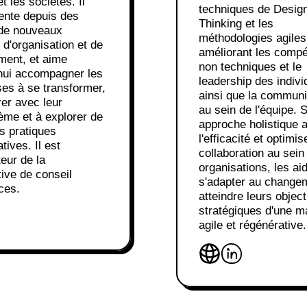
t les sociétés. Il
techniques de Desig
ente depuis des
Thinking et les
de nouveaux
méthodologies agiles
d'organisation et de
améliorant les comp
ent, et aime
non techniques et le
'hui accompagner les
leadership des indivi
ses à se transformer,
ainsi que la communi
er avec leur
au sein de l'équipe. 
ème et à explorer de
approche holistique 
s pratiques
l'efficacité et optimis
tives. Il est
collaboration au sein
eur de la
organisations, les ai
ive de conseil
s'adapter au changem
ces.
atteindre leurs object
stratégiques d'une m
agile et régénérative.