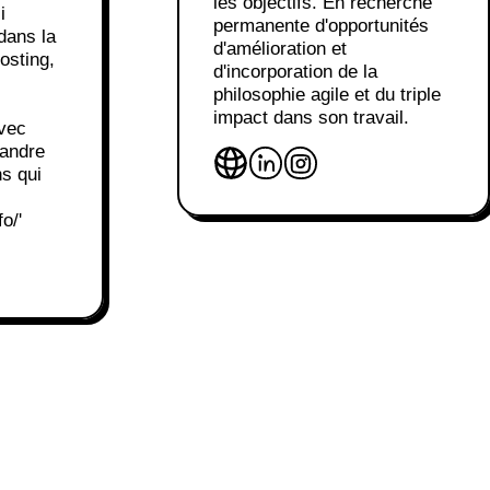
les objectifs. En recherche
i
permanente d'opportunités
dans la
d'amélioration et
osting,
d'incorporation de la
philosophie agile et du triple
impact dans son travail.
avec
pandre
ns qui
o/'