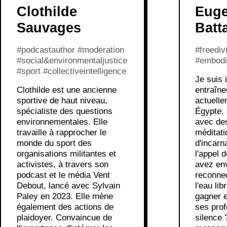
Clothilde
Euge
Sauvages
Batt
#podcastauthor #moderation
#freediv
#social&environmentaljustice
#embodim
#sport #collectiveintelligence
Je suis 
Clothilde est une ancienne
entraîneu
sportive de haut niveau,
actuell
spécialiste des questions
Égypte.
environnementales. Elle
avec de
travaille à rapprocher le
méditati
monde du sport des
d'incarn
organisations militantes et
l'appel 
activistes, à travers son
avez en
podcast et le média Vent
reconnec
Debout, lancé avec Sylvain
l'eau li
Paley en 2023. Elle mène
gagner 
également des actions de
ses prof
plaidoyer. Convaincue de
silence 