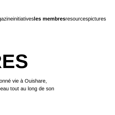
azine
initiatives
les membres
resources
pictures
RES
donné vie à Ouishare,
seau tout au long de son