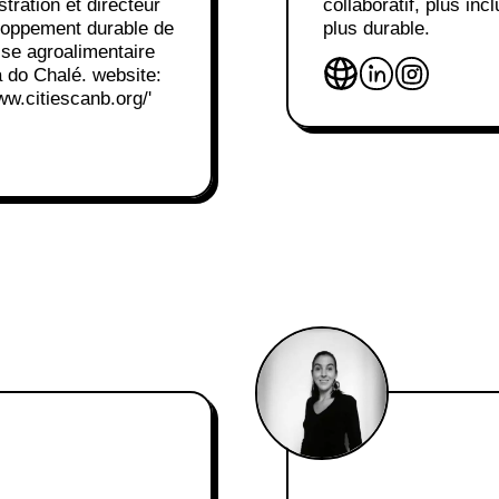
stration et directeur
collaboratif, plus incl
loppement durable de
plus durable.
rise agroalimentaire
 do Chalé. website:
www.citiescanb.org/'