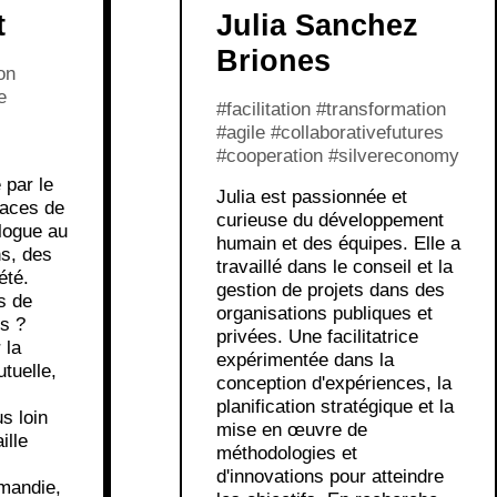
t
Julia Sanchez
Briones
on
e
#facilitation #transformation
#agile #collaborativefutures
#cooperation #silvereconomy
 par le
Julia est passionnée et
aces de
curieuse du développement
alogue au
humain et des équipes. Elle a
ns, des
travaillé dans le conseil et la
été.
gestion de projets dans des
s de
organisations publiques et
s ?
privées. Une facilitatrice
 la
expérimentée dans la
utuelle,
conception d'expériences, la
planification stratégique et la
s loin
mise en œuvre de
ille
méthodologies et
d'innovations pour atteindre
mandie,