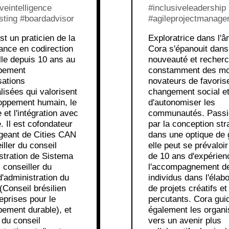
iveintelligence
#inclusiveleadership
sting #boardadvisor
#agileprojectmanage
t un praticien de la
Exploratrice dans l'â
ance en codirection
Cora s'épanouit dans
ille depuis 10 ans au
nouveauté et recher
pement
constamment des m
sations
novateurs de favorise
lisées qui valorisent
changement social e
loppement humain, le
d'autonomiser les
 et l'intégration avec
communautés. Passi
e. Il est cofondateur
par la conception str
igeant de Cities CAN
dans une optique de 
iller du conseil
elle peut se prévaloir
stration de Sistema
de 10 ans d'expérien
, conseiller du
l'accompagnement d
d'administration du
individus dans l'élabo
Conseil brésilien
de projets créatifs et
eprises pour le
percutants. Cora gui
ement durable), et
également les organi
du conseil
vers un avenir plus