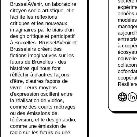
société e
BrusselAVenir, un laboratoire
expérim
citoyen socio-artistique, elle
années 
facilite les réflexions
modèles 
critiques et les nouveaux
managem
imaginaires par le biais d'un
aujourd
design critique et participatif
entrepri
à Bruxelles. BrusselAVenir et
à coopér
Brusseleirs créent des
écosyst
fictions imaginatives sur les
nouvelle
futurs de Bruxelles - des
collabora
histoires qui nous font
cofondat
réfléchir à d'autres façons
coopérat
d'être, d'autres façons de
Résilien
vivre. Leurs moyens
d'expression oscillent entre
la réalisation de vidéos,
comme des courts métrages
ou des émissions de
télévision, et le design audio,
comme une émission de
radio sur les futurs ou une