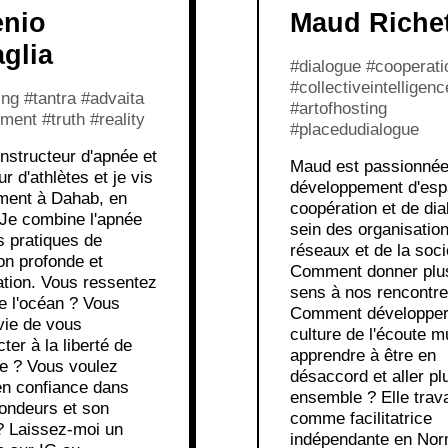
nio
Maud Riche
aglia
#dialogue #cooperati
#collectiveintelligenc
ing #tantra #advaita
#artofhosting
ent #truth #reality
#placedudialogue
instructeur d'apnée et
Maud est passionnée
r d'athlètes et je vis
développement d'esp
ement à Dahab, en
coopération et de di
 Je combine l'apnée
sein des organisatio
s pratiques de
réseaux et de la soci
on profonde et
Comment donner plu
ation. Vous ressentez
sens à nos rencontre
de l'océan ? Vous
Comment développer
vie de vous
culture de l'écoute m
ter à la liberté de
apprendre à être en
bre ? Vous voulez
désaccord et aller plu
en confiance dans
ensemble ? Elle trava
ondeurs et son
comme facilitatrice
? Laissez-moi un
indépendante en Nor