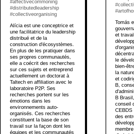
#affectivecommoning
#collect
#distributedleadership
#artofho
#collectiveorganising
Tomás es
Alícia est une conceptrice et
gouvern
une facilitatrice du leadership
et trava
distribué et de la
dévelop
construction d'écosystèmes.
d'organi
En plus de les pratiquer dans
décentra
ses propres communautés,
le déve
elle a coécrit des recherches
bien-être
sur ces sujets et entreprend
la natur
actuellement un doctorat à
et codir
Taltech en affiliation avec le
B, conse
laboratoire P2P. Ses
d'admini
recherches portent sur les
B Brasil
émotions dans les
conseil 
environnements auto-
CEBDS (
organisés. Ces recherches
des entr
constituent la base de son
développ
travail sur la façon dont les
membre 
équipes et les communautés