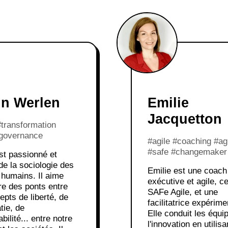
in Werlen
Emilie
Jacquetton
#transformation
governance
#agile #coaching #ag
#safe #changemaker
st passionné et
de la sociologie des
Emilie est une coach
humains. Il aime
exécutive et agile, ce
re des ponts entre
SAFe Agile, et une
epts de liberté, de
facilitatrice expérime
tie, de
Elle conduit les équi
bilité... entre notre
l'innovation en utilisa