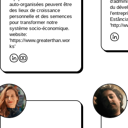
d'admini
auto-organisées peuvent être
du déve
des lieux de croissance
l'entrep
personnelle et des semences
Estância
pour transformer notre
'http://
système socio-économique.
website:
'https://www.greaterthan.wor
ks'