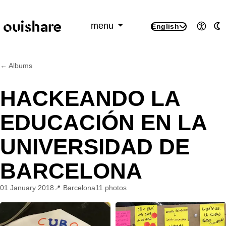
SKIP TO CONTENT
menu
English
Access
A
← Albums
HACKEANDO LA
EDUCACIÓN EN LA
UNIVERSIDAD DE
BARCELONA
01 January 2018
Barcelona
11 photos