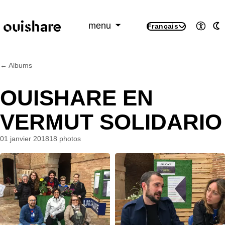
SKIP TO CONTENT
menu
Français
Access
M
← Albums
OUISHARE EN
VERMUT SOLIDARIO
01 janvier 2018
18 photos