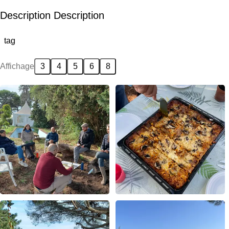
Description Description
tag
Affichage
3
4
5
6
8