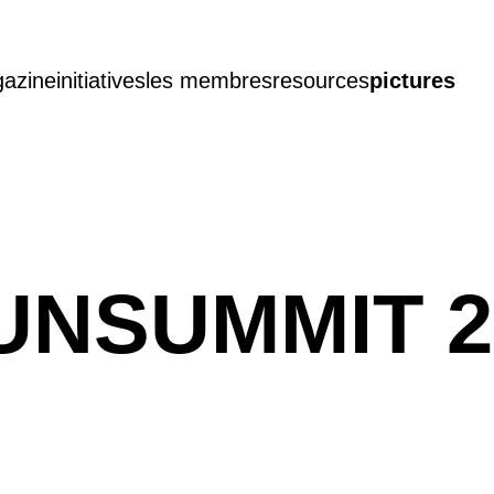
azine
initiatives
les membres
resources
pictures
UNSUMMIT 2