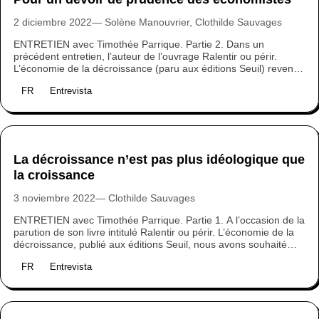
2 diciembre 2022
Solène Manouvrier, Clothilde Sauvages
ENTRETIEN avec Timothée Parrique. Partie 2. Dans un
précédent entretien, l’auteur de l’ouvrage Ralentir ou périr.
L’économie de la décroissance (paru aux éditions Seuil) revenait
sur le concept de la décroissance et sa mobilisation dans le
FR
Entrevista
champ politique. Dans cet entretien, il s’intéresse plus
particulièrement au système économique actuel, à ses failles, et
au rôle des économistes “experts” dans la perpétuation de
certains mythes…
La décroissance n’est pas plus idéologique que
la croissance
3 noviembre 2022
Clothilde Sauvages
ENTRETIEN avec Timothée Parrique. Partie 1. A l’occasion de la
parution de son livre intitulé Ralentir ou périr. L’économie de la
décroissance, publié aux éditions Seuil, nous avons souhaité
poser quelques questions à l’économiste. En quoi critiquer
FR
Entrevista
l’économie par le prisme de la croissance permet-il de faire une
critique exhaustive du système et de ses défaillances sociale,
politique et écologique ? Comment convaincre de l'intérêt de la
décroissance sans être tout de suite traité d’idéologue ?
Comment faire pour sortir l’économie du champ des expert·es ?