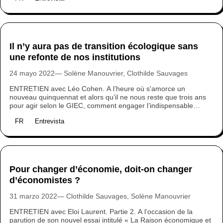
incohérences de cette industrie dans sa transition vers des
modèles d’avenir. Nous avons souhaité nous entretenir avec lui
à l’occasion de la parution aux éditions Inverse de son dernier
ouvrage, Touche pas au Grisbi.
Il n’y aura pas de transition écologique sans
une refonte de nos institutions
24 mayo 2022
Solène Manouvrier, Clothilde Sauvages
‍ENTRETIEN avec Léo Cohen. A l’heure où s'amorce un
nouveau quinquennat et alors qu’il ne nous reste que trois ans
pour agir selon le GIEC, comment engager l’indispensable
transition écologique ? Léo Cohen, ancien conseiller politique au
FR
Entrevista
sein du Ministère de la Transition Écologique, nous éclaire sur
les coulisses de nos institutions et les raisons de leur inertie.
Pour changer d’économie, doit-on changer
d’économistes ?
31 marzo 2022
Clothilde Sauvages, Solène Manouvrier
ENTRETIEN avec Eloi Laurent. Partie 2. A l’occasion de la
parution de son nouvel essai intitulé « La Raison économique et