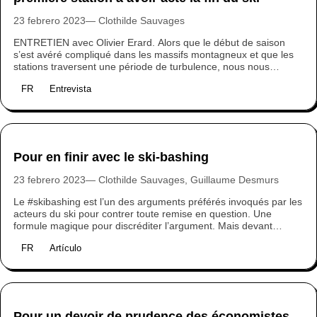
23 febrero 2023
Clothilde Sauvages
ENTRETIEN avec Olivier Erard. Alors que le début de saison
s’est avéré compliqué dans les massifs montagneux et que les
stations traversent une période de turbulence, nous nous
sommes entretenus avec Olivier Erard, animateur de la
FR
Entrevista
démarche de transition de la station de Métabief dans le Jura.
Seul domaine skiable à avoir acté la fin du ski, Métabief fait
figure d’exemple. Explications.
Pour en finir avec le ski-bashing
23 febrero 2023
Clothilde Sauvages, Guillaume Desmurs
Le #skibashing est l’un des arguments préférés invoqués par les
acteurs du ski pour contrer toute remise en question. Une
formule magique pour discréditer l’argument. Mais devant
l’urgente nécessité d’enclencher la transformation des modèles
FR
Artículo
économiques des stations de ski, accuser son interlocuteur de
ski bashing apparaît surtout comme un symptôme de déni.
Pour un devoir de prudence des économistes