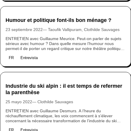
Humour et politique font-ils bon ménage ?
23 septiembre 2022
Taoufik Vallipuram, Clothilde Sauvages
ENTRETIEN avec Guillaume Meurice. Peut-on parler de sujets
sérieux avec humour ? Dans quelle mesure l’humour nous
permet-il de porter un regard critique sur notre théâtre politique
? Profitant de la parution de son dernier livre, Les vraies gens,
FR
Entrevista
nous avons posé la question à l’un des humoristes les plus
iconiques de France Inter.
Industrie du ski alpin : il est temps de refermer
la parenthèse
25 mayo 2022
Clothilde Sauvages
ENTRETIEN avec Guillaume Desmurs. A l’heure du
réchauffement climatique, les voix commencent à s’élever
concernant la nécessaire transformation de l’industrie du ski
alpin. A l’image de celle de Guillaume Desmurs. Avec le
FR
Entrevista
Laboratoire d’idées LaMA Project et ses livres, il dénonce les