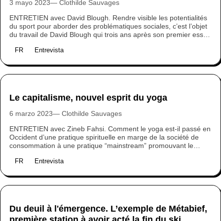
3 mayo 2023
Clothilde Sauvages
ENTRETIEN avec David Blough. Rendre visible les potentialités
du sport pour aborder des problématiques sociales, c’est l’objet
du travail de David Blough qui trois ans après son premier essai
Sport-washing (2020), publie aux éditions Rue de l’échiquier Le
FR
Entrevista
Sport des solutions : Voyage en terre des possibles (2023). À
moins de 500 jours des Jeux Olympiques 2024, qui se veulent
“durables, solidaires, inclusifs et attractifs pour les territoires”,
nous l’avons interrogé pour comprendre en quoi le sport à
impact est-il différent des logiques du sport traditionnel ?
Le capitalisme, nouvel esprit du yoga
6 marzo 2023
Clothilde Sauvages
ENTRETIEN avec Zineb Fahsi. Comment le yoga est-il passé en
Occident d’une pratique spirituelle en marge de la société de
consommation à une pratique “mainstream” promouvant le
développement personnel ? C’est la question à laquelle Zineb
FR
Entrevista
Fahsi apporte des réponses dans son ouvrage Le yoga, nouvel
esprit du capitalisme (aux Éditions Textuel). Nous l’avons
interrogée pour comprendre comment cette pratique, sous son
état moderne, est devenue un outil au service de la logique
néolibérale.
Du deuil à l'émergence. L’exemple de Métabief,
première station à avoir acté la fin du ski