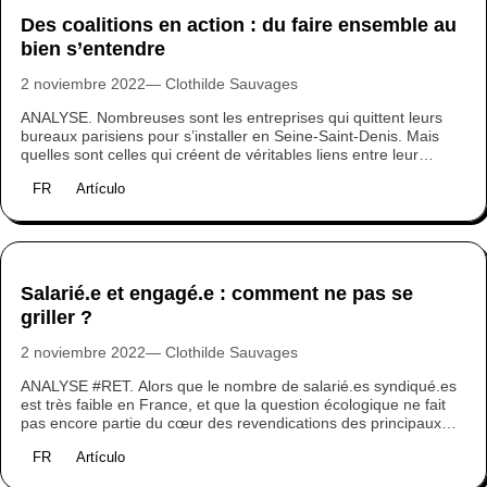
Des coalitions en action : du faire ensemble au
bien s’entendre
2 noviembre 2022
Clothilde Sauvages
ANALYSE. Nombreuses sont les entreprises qui quittent leurs
bureaux parisiens pour s’installer en Seine-Saint-Denis. Mais
quelles sont celles qui créent de véritables liens entre leur
activité, leurs salariés et leur territoire d’implantation ? A l’heure
FR
Artículo
de la transition, à quoi pourrait ressembler la coopération
territoriale entre associations, entreprises et habitants ? Retours
d’expérience.
Salarié.e et engagé.e : comment ne pas se
griller ?
2 noviembre 2022
Clothilde Sauvages
ANALYSE #RET. Alors que le nombre de salarié.es syndiqué.es
est très faible en France, et que la question écologique ne fait
pas encore partie du cœur des revendications des principaux
syndicats, comment faire entendre sa voix, en tant que salarié.e
FR
Artículo
? Et à quel prix ? Témoignages.