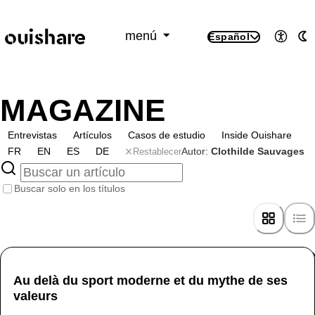
SKIP TO CONTENT
menú
Español
Accesi
M
MAGAZINE
Entrevistas
Artículos
Casos de estudio
Inside Ouishare
Restablecer
Autor:
Clothilde Sauvages
FR
EN
ES
DE
Buscar solo en los títulos
Au delà du sport moderne et du mythe de ses
valeurs